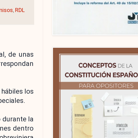
misos
,
RDL
al, de unas
rrespondan
 hábiles los
peciales.
 durante la
ones dentro
obreviniera