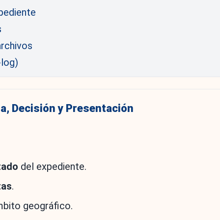
xpediente
s
rchivos
‑log)
a, Decisión y Presentación
tado
del expediente.
tas
.
bito geográfico.