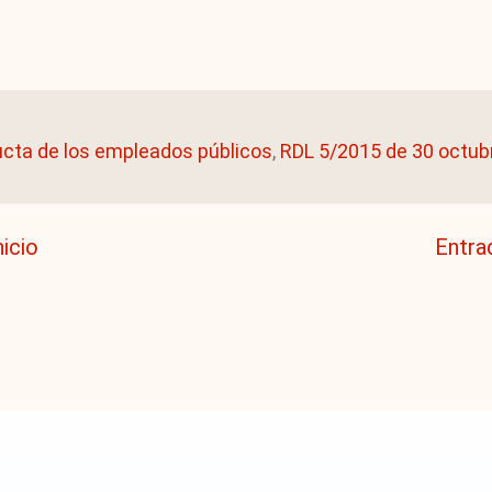
ucta de los empleados públicos
,
RDL 5/2015 de 30 octub
nicio
Entra