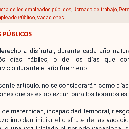
ucta de los empleados públicos
,
Jornada de trabajo
,
Per
mpleado Público
,
Vacaciones
S PÚBLICOS
erecho a disfrutar, durante cada año natur
idós días hábiles, o de los días que co
rvicio durante el año fue menor.
esente artículo, no se considerarán como días
iones que se establezcan para los horarios es
 de maternidad, incapacidad temporal, riesgo
zo impidan iniciar el disfrute de las vacaci
, o una vez iniciado el periodo vacacional s