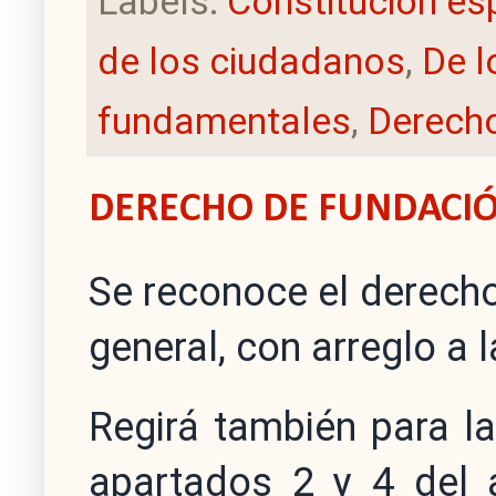
Labels:
Constitución es
de los ciudadanos
,
De l
fundamentales
,
Derecho
DERECHO DE FUNDACI
Se reconoce el derecho
general, con arreglo a l
Regirá también para l
apartados 2 y 4 del 