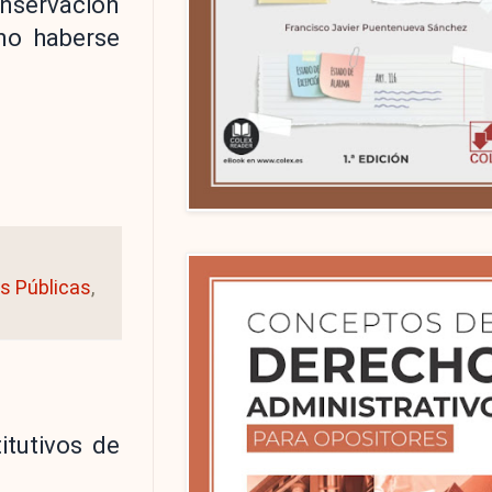
onservación
no haberse
s Públicas
,
itutivos de