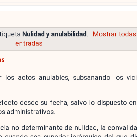
tiqueta
Nulidad y anulabilidad
.
Mostrar todas 
entradas
os
r los actos anulables, subsanando los vic
fecto desde su fecha, salvo lo dispuesto en 
os administrativos.
ncia no determinante de nulidad, la convalid
 cuando sea superior jerárquico del que di