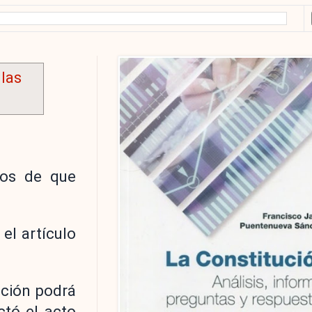
las
ios de que
el artículo
ación podrá
ctó el acto