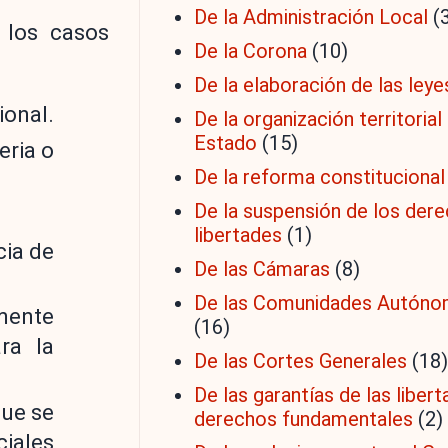
De la Administración Local
(
 los casos
De la Corona
(10)
De la elaboración de las leye
ional.
De la organización territorial
Estado
(15)
eria o
De la reforma constitucional
De la suspensión de los dere
libertades
(1)
cia de
De las Cámaras
(8)
De las Comunidades Autón
lmente
(16)
ra la
De las Cortes Generales
(18)
De las garantías de las libert
que se
derechos fundamentales
(2)
ciales