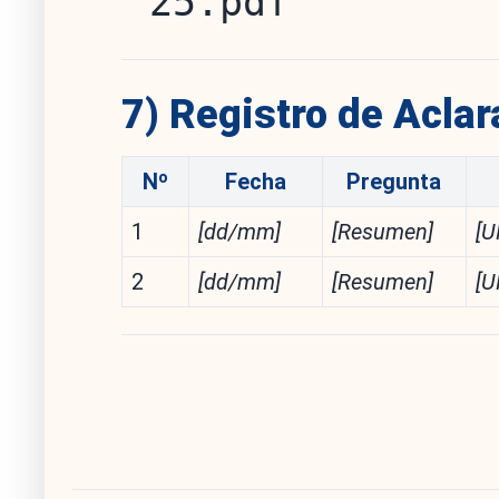
25.pdf
7) Registro de Aclar
Nº
Fecha
Pregunta
1
[dd/mm]
[Resumen]
[U
2
[dd/mm]
[Resumen]
[U