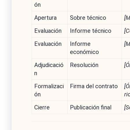
ón
Apertura
Sobre técnico
[M
Evaluación
Informe técnico
[C
Evaluación
Informe
[M
económico
Adjudicació
Resolución
[Ó
n
Formalizaci
Firma del contrato
[Ó
ón
ri
Cierre
Publicación final
[S